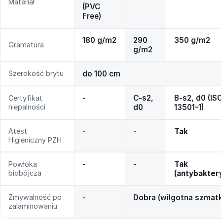
Materiał
(PVC
Free)
180 g/m2
290
350 g/m2
Gramatura
g/m2
Szerokość brytu
do 100 cm
-
C-s2,
B-s2, d0 (IS
Certyfikat
niepalności
d0
13501-1)
Atest
-
-
Tak
Higieniczny PZH
-
-
Tak
Powłoka
biobójcza
(antybakter
Zmywalność po
-
Dobra (wilgotna szmat
zalaminowaniu