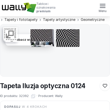
Tablice i
oznakowania
Menu
premium
Tapety i fototapety
Tapety artystyczne
Geometryczne
Zobacz wizualizacje
Tapeta Iluzja optyczna 0124
ID produktu:
32392
·
Producent:
Wally
DOPASUJ
W 4 KROKACH