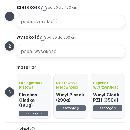
szerokość
od 90 do 450 cm
wysokość
od 60 do 300 cm
materiał
Ekologiczna i
Maskowanie
Higiena i
Matowa
Nierówności
Wytrzymałość
Flizelina
Winyl Piasek
Winyl Gładki
Gładka
(290g)
PZH (350g)
(180g)
szczegóły
szczegóły
szczegóły
układ