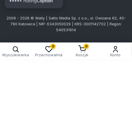
2009 - 2026 © Wally | Satto Media Sp. z o.o., ul. Owsiana 62, 40-
780 Katowice | NIP: 6343050029 | KRS: 0001142702 | Regon:
540531914
0
0
Wyszukiwarka
Przechowalnia
Koszyk
Konto