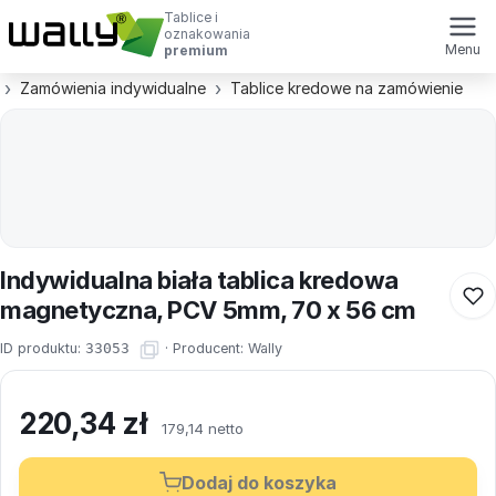
Tablice i
oznakowania
Menu
premium
Zamówienia indywidualne
Tablice kredowe na zamówienie
Indywidualna biała tablica kredowa
magnetyczna, PCV 5mm, 70 x 56 cm
ID produktu:
33053
·
Producent:
Wally
220,34
zł
179,14 netto
Dodaj do koszyka