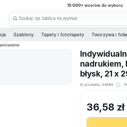
15 000+
wzorów do wyboru
98%
dostaw na czas
Szukaj
cje
Szablony
Tapety i fototapety
Tworzywa i foli
zamówienie
Indywidualn
nadrukiem,
błysk, 21 x 
ID produktu:
33094
·
P
36,58
zł