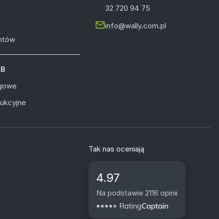
32 720 94 75
info@wally.com.pl
entów
2B
ugowe
dukcyjne
Tak nas oceniają
4.97
Na podstawie 2116 opinii