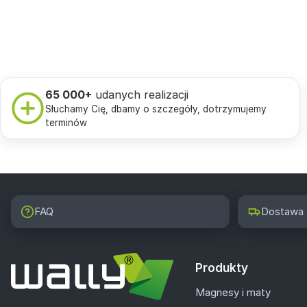
65 000+
udanych realizacji
Słuchamy Cię, dbamy o szczegóły, dotrzymujemy
terminów
FAQ
Dostawa
Produkty
Magnesy i maty