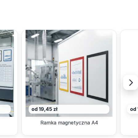
od 19,45 zł
od 
Ramka magnetyczna A4