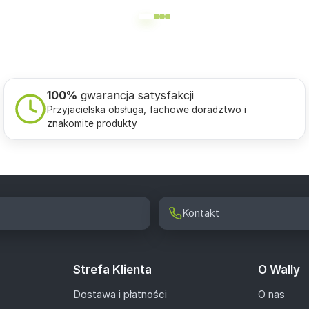
100%
gwarancja satysfakcji
Przyjacielska obsługa, fachowe doradztwo i
znakomite produkty
Kontakt
Strefa Klienta
O Wally
Dostawa i płatności
O nas