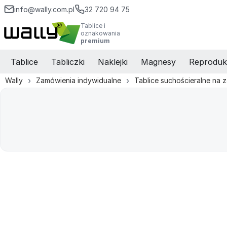
info@wally.com.pl
32 720 94 75
Tablice i
oznakowania
premium
Tablice
Tabliczki
Naklejki
Magnesy
Reproduk
Wally
Zamówienia indywidualne
Tablice suchościeralne na 