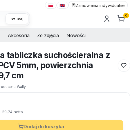
Zamówienia indywidualne
0
Szukaj
e
Akcesoria
Ze zdjęcia
Nowości
a tabliczka suchościeralna z
 PCV 5mm, powierzchnia
29,7 cm
roducent:
Wally
29,74 netto
Dodaj do koszyka