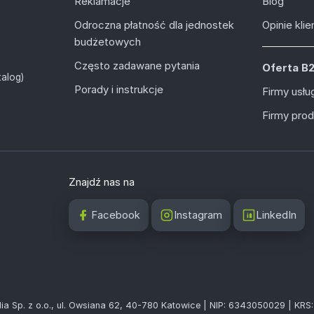
Reklamacje
Blog
Odroczna płatność dla jednostek
Opinie kli
budżetowych
Często zadawane pytania
Oferta B
alog)
Porady i instrukcje
Firmy usł
Firmy pro
Znajdź nas na
Facebook
Instagram
LinkedIn
ia Sp. z o.o., ul. Owsiana 62, 40-780 Katowice | NIP: 6343050029 | KR