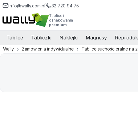
info@wally.com.pl
32 720 94 75
Tablice i
oznakowania
premium
Tablice
Tabliczki
Naklejki
Magnesy
Reproduk
Wally
Zamówienia indywidualne
Tablice suchościeralne na 