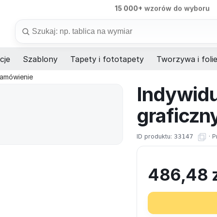
98%
dostaw na czas
Szukaj
cje
Szablony
Tapety i fototapety
Tworzywa i foli
zamówienie
Indywidu
graficzn
ID produktu:
33147
·
P
486,48