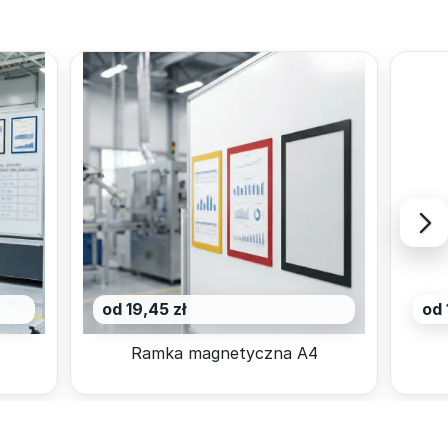
od 19,45 zł
od 
Ramka magnetyczna A4