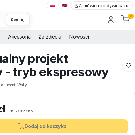
Zamówienia indywidualne
0
Szukaj
e
Akcesoria
Ze zdjęcia
Nowości
alny projekt
y - tryb ekspresowy
roducent:
Wally
zł
395,51 netto
Dodaj do koszyka