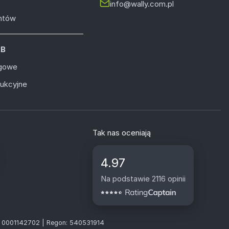
info@wally.com.pl
entów
2B
ugowe
dukcyjne
Tak nas oceniają
4.97
Na podstawie 2116 opinii
S: 0001142702 | Regon: 540531914