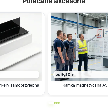
Polecane akcesoria
od 9,80 zł
rkery samoprzylepna
Ramka magnetyczna A5