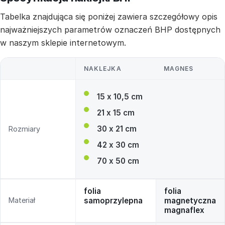
Tabelka znajdująca się poniżej zawiera szczegółowy opis
najważniejszych parametrów oznaczeń BHP dostępnych
w naszym sklepie internetowym.
NAKLEJKA
MAGNES
15 x 10,5 cm
21 x 15 cm
30 x 21 cm
Rozmiary
42 x 30 cm
70 x 50 cm
folia
folia
Materiał
samoprzylepna
magnetyczna
magnaflex