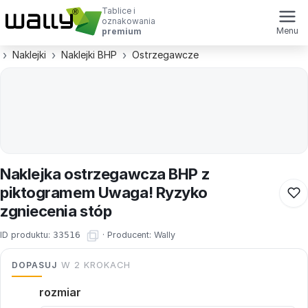
Tablice i
oznakowania
Menu
premium
Naklejki
Naklejki BHP
Ostrzegawcze
Naklejka ostrzegawcza BHP z
piktogramem Uwaga! Ryzyko
zgniecenia stóp
ID produktu:
33516
·
Producent:
Wally
DOPASUJ
W 2 KROKACH
rozmiar