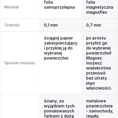
folia
folia
Materiał
samoprzylepna
magnetyczna
magnaflex
Grubość
0,1 mm
0,7 mm
ściągnij papier
po prostu
zabezpieczający
przyłóż go
i przyklej ją do
do wybranej
wybranej
powierzchni!
powierzchni.
Magnes
Sposób montażu
możesz
wielokrotnie
przenosić
bez utraty
jego
właściwości.
ściany, za
metalowe
wyjątkiem tych
powierzchnie
pomalowanych
- samochody,
farbami z dużą
regały,