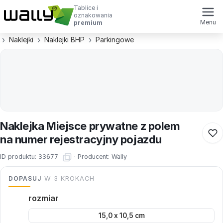
Tablice i
oznakowania
Menu
premium
Naklejki
Naklejki BHP
Parkingowe
Naklejka Miejsce prywatne z polem
na numer rejestracyjny pojazdu
ID produktu:
33677
·
Producent:
Wally
DOPASUJ
W 3 KROKACH
rozmiar
15,0 x 10,5 cm