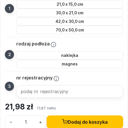
21,0 x 15,0 cm
30,0 x 21,0 cm
42,0 x 30,0 cm
70,0 x 50,0 cm
rodzaj podłoża
naklejka
magnes
nr rejestracyjny
21,98
zł
17,87 netto
–
+
Dodaj do koszyka