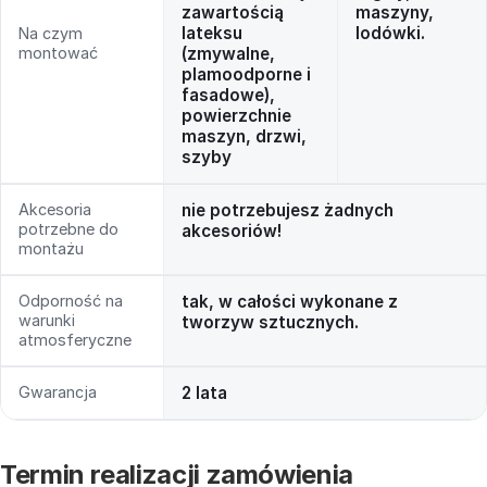
zawartością
maszyny,
lateksu
lodówki.
Na czym
montować
(zmywalne,
plamoodporne i
fasadowe),
powierzchnie
maszyn, drzwi,
szyby
Akcesoria
nie potrzebujesz żadnych
potrzebne do
akcesoriów!
montażu
Odporność na
tak, w całości wykonane z
warunki
tworzyw sztucznych.
atmosferyczne
Gwarancja
2 lata
Termin realizacji zamówienia