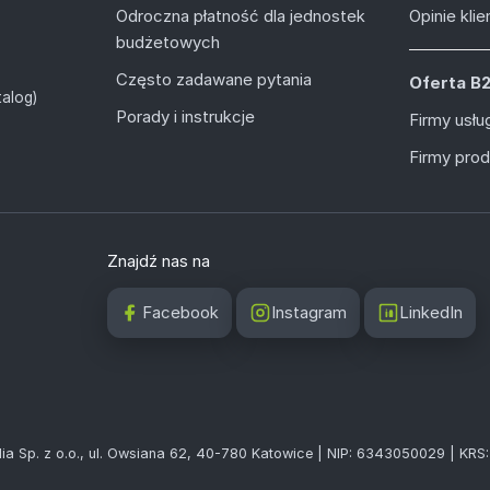
Odroczna płatność dla jednostek
Opinie kli
budżetowych
Często zadawane pytania
Oferta B
alog)
Porady i instrukcje
Firmy usł
Firmy pro
Znajdź nas na
Facebook
Instagram
LinkedIn
ia Sp. z o.o., ul. Owsiana 62, 40-780 Katowice | NIP: 6343050029 | KR