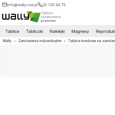
info@wally.com.pl
32 720 94 75
Tablice i
oznakowania
premium
Tablice
Tabliczki
Naklejki
Magnesy
Reproduk
Wally
Zamówienia indywidualne
Tablice kredowe na zamówi