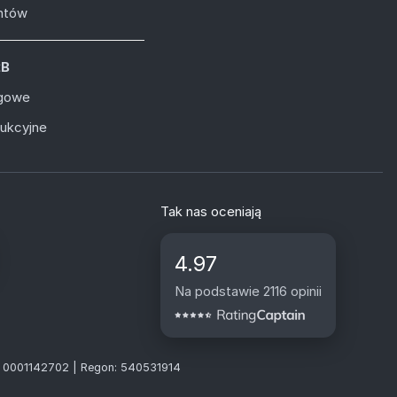
entów
2B
ugowe
dukcyjne
Tak nas oceniają
4.97
Na podstawie 2116 opinii
S: 0001142702 | Regon: 540531914