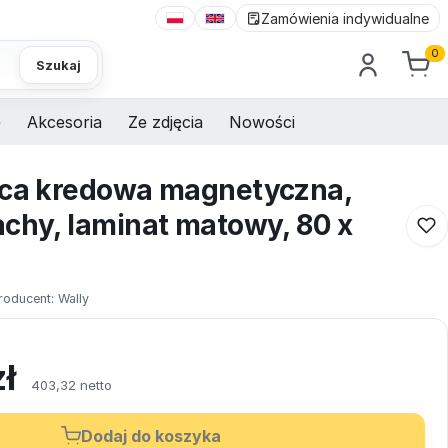
Zamówienia indywidualne
0
Szukaj
e
Akcesoria
Ze zdjęcia
Nowości
ica kredowa magnetyczna,
achy, laminat matowy, 80 x
roducent:
Wally
zł
403,32 netto
Dodaj do koszyka