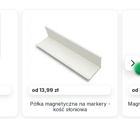
od 13,99 zł
od 
4
Półka magnetyczna na markery -
Magn
kość słoniowa