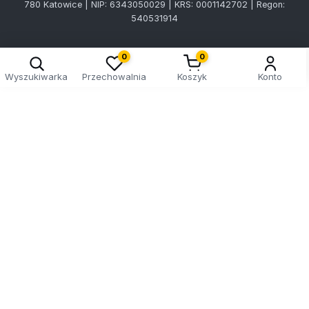
780 Katowice | NIP: 6343050029 | KRS: 0001142702 | Regon:
540531914
0
0
Wyszukiwarka
Przechowalnia
Koszyk
Konto