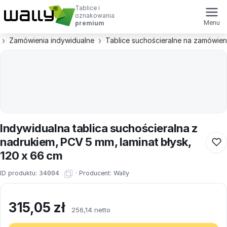
Tablice i
oznakowania
Menu
premium
Zamówienia indywidualne
Tablice suchościeralne na zamówien
Indywidualna tablica suchościeralna z
nadrukiem, PCV 5 mm, laminat błysk,
120 x 66 cm
ID produktu:
34004
·
Producent:
Wally
315,05
zł
256,14 netto