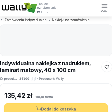
Tablice i
oznakowania
Menu
premium
Zamówienia indywidualne
Naklejki na zamówienie
Indywidualna naklejka z nadrukiem,
laminat matowy, 40 x 100 cm
ID produktu:
34100
·
Producent:
Wally
135,42
zł
110,10 netto
Dodaj do koszyka