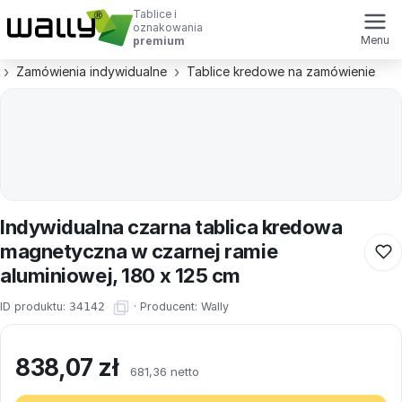
Tablice i
oznakowania
Menu
premium
Zamówienia indywidualne
Tablice kredowe na zamówienie
Indywidualna czarna tablica kredowa
magnetyczna w czarnej ramie
aluminiowej, 180 x 125 cm
ID produktu:
34142
·
Producent:
Wally
838,07
zł
681,36 netto