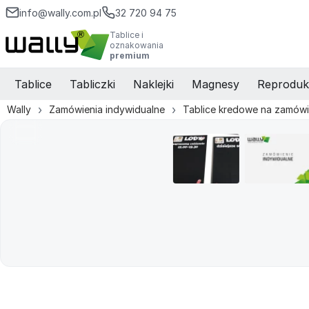
info@wally.com.pl
32 720 94 75
Tablice i
oznakowania
premium
Tablice
Tabliczki
Naklejki
Magnesy
Reproduk
Wally
Zamówienia indywidualne
Tablice kredowe na zamówi