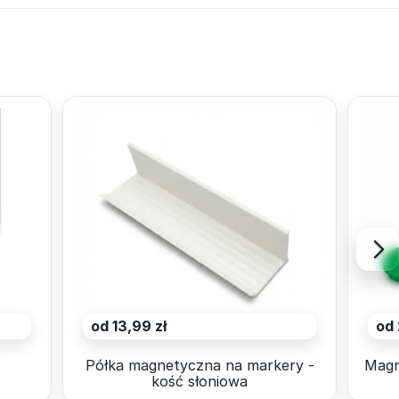
od 13,99 zł
od 
4
Półka magnetyczna na markery -
Magn
kość słoniowa