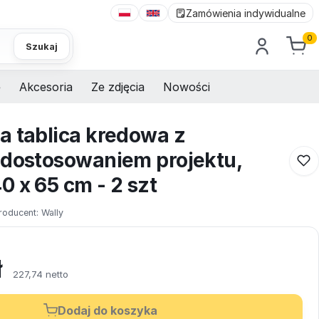
Zamówienia indywidualne
0
Szukaj
e
Akcesoria
Ze zdjęcia
Nowości
a tablica kredowa z
 dostosowaniem projektu,
 x 65 cm - 2 szt
roducent:
Wally
ł
227,74 netto
Dodaj do koszyka