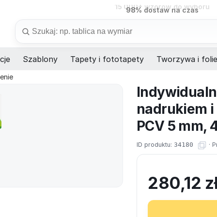
98%
dostaw na czas
Szukaj
cje
Szablony
Tapety i fototapety
Tworzywa i foli
enie
Indywidualn
nadrukiem i
PCV 5 mm, 40
ID produktu:
34180
·
P
280,12
z