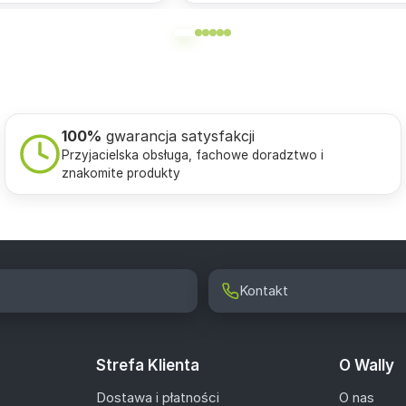
100%
gwarancja satysfakcji
Przyjacielska obsługa, fachowe doradztwo i
znakomite produkty
Kontakt
Strefa Klienta
O Wally
Dostawa i płatności
O nas