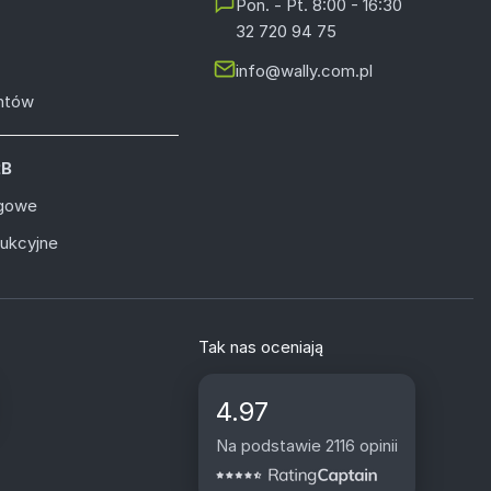
Pon. - Pt. 8:00 - 16:30
32 720 94 75
info@wally.com.pl
entów
2B
ugowe
dukcyjne
Tak nas oceniają
4.97
Na podstawie 2116 opinii