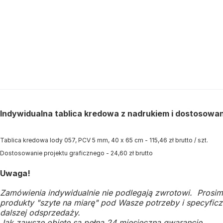
Indywidualna tablica kredowa z nadrukiem i dostosowa
Tablica kredowa lody 057, PCV 5 mm, 40 x 65 cm - 115,46 zł brutto / szt.
Dostosowanie projektu graficznego - 24,60 zł brutto
Uwaga!
Zamówienia indywidualnie nie podlegają zwrotowi. Prosim
produkty "szyte na miarę" pod Wasze potrzeby i specyficzn
dalszej odsprzedaży.
Jak zawsze objęte są pełną 24 miesięczną gwarancję.