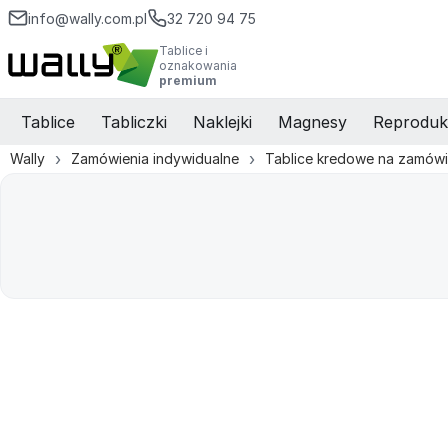
info@wally.com.pl
32 720 94 75
Tablice i
oznakowania
premium
Tablice
Tabliczki
Naklejki
Magnesy
Reproduk
Wally
Zamówienia indywidualne
Tablice kredowe na zamówi