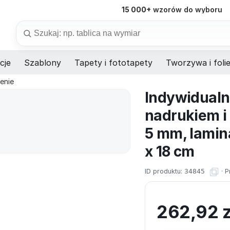
15 000+
wzorów do wyboru
98%
dostaw na czas
Szukaj
cje
Szablony
Tapety i fototapety
Tworzywa i foli
enie
Indywidualn
nadrukiem i
5 mm, lamin
x 18 cm
ID produktu:
34845
·
P
262,92
z