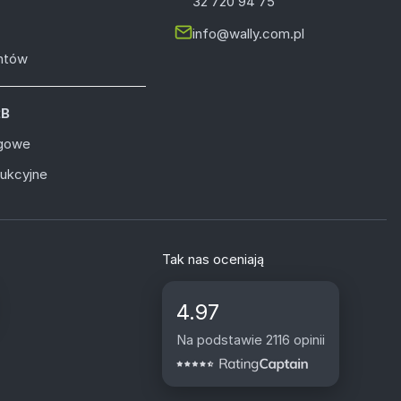
32 720 94 75
info@wally.com.pl
entów
2B
ugowe
dukcyjne
Tak nas oceniają
4.97
Na podstawie 2116 opinii