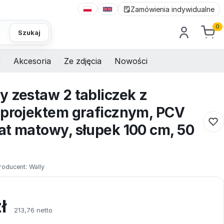
Zamówienia indywidualne
0
Szukaj
e
Akcesoria
Ze zdjęcia
Nowości
y zestaw 2 tabliczek z
 projektem graficznym, PCV
at matowy, słupek 100 cm, 50
roducent:
Wally
ł
213,76 netto