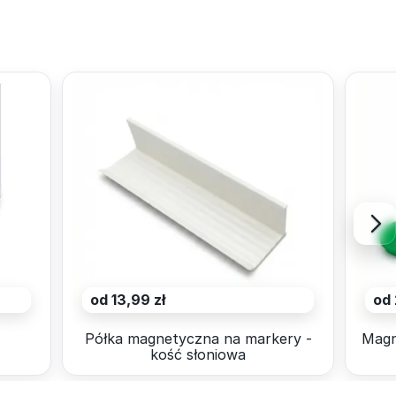
od 13,99 zł
od 
4
Półka magnetyczna na markery -
Magn
kość słoniowa