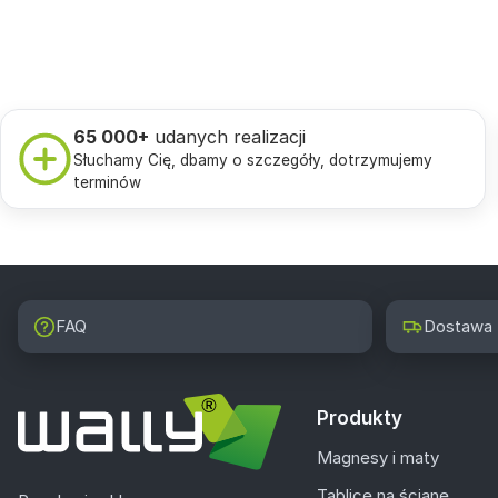
65 000+
udanych realizacji
Słuchamy Cię, dbamy o szczegóły, dotrzymujemy
terminów
FAQ
Dostawa
Produkty
Magnesy i maty
Tablice na ścianę