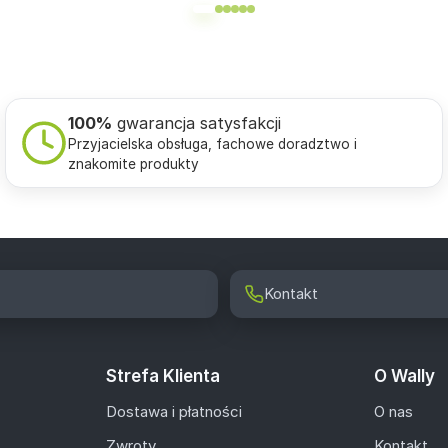
100%
gwarancja satysfakcji
Przyjacielska obsługa, fachowe doradztwo i
znakomite produkty
Kontakt
Strefa Klienta
O Wally
Dostawa i płatności
O nas
Zwroty
Kontakt