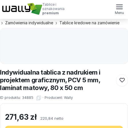
Tablice i
oznakowania
Menu
premium
Zamówienia indywidualne
Tablice kredowe na zamówienie
Indywidualna tablica z nadrukiem i
projektem graficznym, PCV 5 mm,
laminat matowy, 80 x 50 cm
ID produktu:
34885
·
Producent:
Wally
271,63
zł
220,84 netto