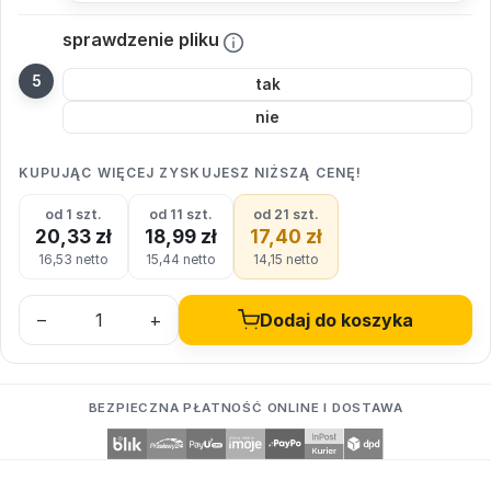
sprawdzenie pliku
tak
nie
KUPUJĄC WIĘCEJ ZYSKUJESZ NIŻSZĄ CENĘ!
od 1 szt.
od 11 szt.
od 21 szt.
20,33 zł
18,99 zł
17,40 zł
16,53 netto
15,44 netto
14,15 netto
–
+
Dodaj do koszyka
BEZPIECZNA PŁATNOŚĆ ONLINE I DOSTAWA