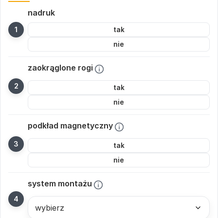
nadruk
tak
nie
zaokrąglone rogi
tak
nie
podkład magnetyczny
tak
nie
system montażu