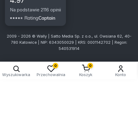
4.97
Na podstawie 2116 opinii
2009 - 2026 © Wally | Satto Media Sp. z o.o., ul. Owsiana 62, 40-
780 Katowice | NIP: 6343050029 | KRS: 0001142702 | Regon:
540531914
0
0
Wyszukiwarka
Przechowalnia
Koszyk
Konto