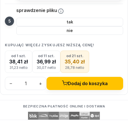
sprawdzenie pliku
tak
nie
KUPUJĄC WIĘCEJ ZYSKUJESZ NIŻSZĄ CENĘ!
od 1 szt.
od 11 szt.
od 21 szt.
38,41 zł
36,99 zł
35,40 zł
31,23 netto
30,07 netto
28,78 netto
–
+
Dodaj do koszyka
BEZPIECZNA PŁATNOŚĆ ONLINE I DOSTAWA