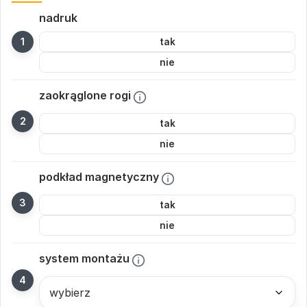
nadruk
tak
nie
zaokrąglone rogi
tak
nie
podkład magnetyczny
tak
nie
system montażu