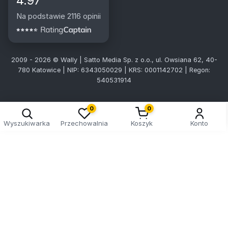
4.97
Na podstawie 2116 opinii
2009 - 2026 © Wally | Satto Media Sp. z o.o., ul. Owsiana 62, 40-
780 Katowice | NIP: 6343050029 | KRS: 0001142702 | Regon:
540531914
0
0
Wyszukiwarka
Przechowalnia
Koszyk
Konto