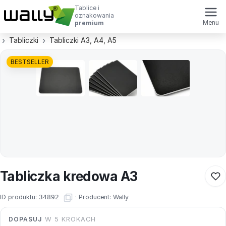
Tablice i
oznakowania
Menu
premium
Tabliczki
Tabliczki A3, A4, A5
BESTSELLER
Tabliczka kredowa A3
ID produktu:
34892
·
Producent:
Wally
DOPASUJ
W 5 KROKACH