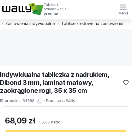
Tablice i
oznakowania
Menu
premium
Zamówienia indywidualne
Tablice kredowe na zamówienie
Indywidualna tabliczka z nadrukiem,
Dibond 3 mm, laminat matowy,
zaokrąglone rogi, 35 x 35 cm
ID produktu:
34898
·
Producent:
Wally
68,09
zł
55,36 netto