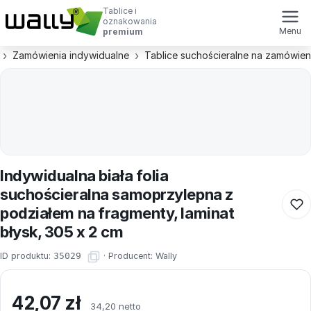
Tablice i
oznakowania
Menu
premium
Zamówienia indywidualne
Tablice suchościeralne na zamówien
Indywidualna biała folia
suchościeralna samoprzylepna z
podziałem na fragmenty, laminat
błysk, 305 x 2 cm
ID produktu:
35029
·
Producent:
Wally
42,07
zł
34,20 netto