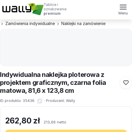
Tablice i
oznakowania
Menu
premium
Zamówienia indywidualne
Naklejki na zamówienie
Indywidualna naklejka ploterowa z
projektem graficznym, czarna folia
matowa, 81,6 x 123,8 cm
ID produktu:
35436
·
Producent:
Wally
262,80
zł
213,66 netto