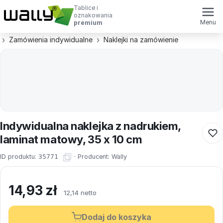
Tablice i
oznakowania
Menu
premium
Zamówienia indywidualne
Naklejki na zamówienie
Indywidualna naklejka z nadrukiem,
laminat matowy, 35 x 10 cm
ID produktu:
35771
·
Producent:
Wally
14,93
zł
12,14 netto
Dodaj do koszyka