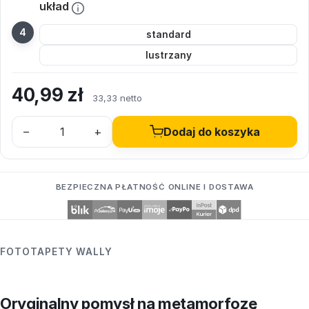
układ
standard
lustrzany
40,99
zł
33,33 netto
–
+
Dodaj do koszyka
BEZPIECZNA PŁATNOŚĆ ONLINE I DOSTAWA
FOTOTAPETY WALLY
Oryginalny pomysł na metamorfozę