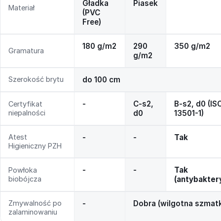
Gładka
Piasek
Materiał
(PVC
Free)
180 g/m2
290
350 g/m2
Gramatura
g/m2
Szerokość brytu
do 100 cm
-
C-s2,
B-s2, d0 (IS
Certyfikat
niepalności
d0
13501-1)
Atest
-
-
Tak
Higieniczny PZH
-
-
Tak
Powłoka
biobójcza
(antybakter
Zmywalność po
-
Dobra (wilgotna szmat
zalaminowaniu