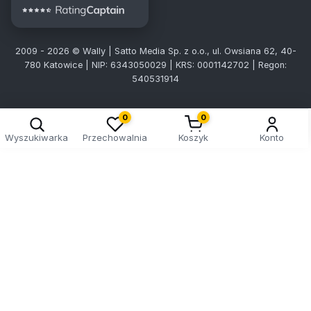
2009 - 2026 © Wally | Satto Media Sp. z o.o., ul. Owsiana 62, 40-
780 Katowice | NIP: 6343050029 | KRS: 0001142702 | Regon:
540531914
0
0
Wyszukiwarka
Przechowalnia
Koszyk
Konto