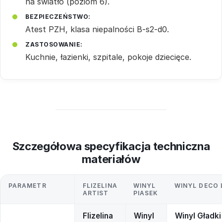
na światło (poziom 6).
BEZPIECZEŃSTWO:
Atest PZH, klasa niepalności B-s2-d0.
ZASTOSOWANIE:
Kuchnie, łazienki, szpitale, pokoje dziecięce.
Szczegółowa specyfikacja techniczna
materiałów
PARAMETR
FLIZELINA
WINYL
WINYL DECO 
ARTIST
PIASEK
Flizelina
Winyl
Winyl Gładki