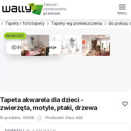
Tablice i
oznakowania
Menu
premium
Tapety i fototapety
Tapety wg pomieszczenia
do pokoju 
NOWOŚĆ!
Zobacz wizualizacje
Tapeta akwarela dla dzieci -
zwierzęta, motyle, ptaki, drzewa
ID produktu:
35956
·
Producent:
Deco Wall
DOPASUJ
W 4 KROKACH