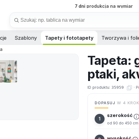
7 dni
produkcja na wymiar
Szukaj
cje
Szablony
Tapety i fototapety
Tworzywa i foli
ta
Tapeta: 
ptaki, a
ID produktu:
35959
·
P
DOPASUJ
W 4 KRO
szerokość
od 90 do 450 cm
wysokość