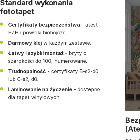
Standard wykonania
fototapet
Certyfikaty bezpieczeństwa
- atest
PZH i powłoki biobójcze.
Darmowy klej
w każdym zestawie.
Łatwy i szybki montaż
- bryty o
szerokości do 100, numerowane.
Trudnopalność
- certyfikaty B-s2-d0
lub C-s2, d0.
Laminowanie na życzenie
- dostępne
dla tapet winylowych.
Bez
(At