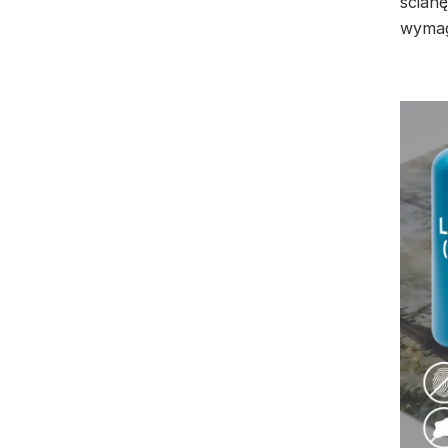
ścianę
wymag