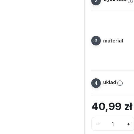
materiał
układ
40,99
z
–
+