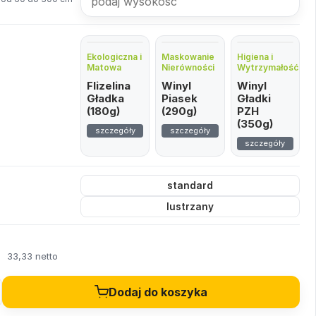
Ekologiczna i
Maskowanie
Higiena i
Matowa
Nierówności
Wytrzymałość
Flizelina
Winyl
Winyl
Gładka
Piasek
Gładki
(180g)
(290g)
PZH
(350g)
szczegóły
szczegóły
szczegóły
standard
lustrzany
ł
33,33 netto
Dodaj do koszyka