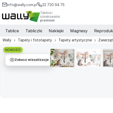
info@wally.com.pl
32 720 94 75
Tablice i
oznakowania
premium
Tablice
Tabliczki
Naklejki
Magnesy
Reproduk
Wally
Tapety i fototapety
Tapety artystyczne
Zwierzę
NOWOŚĆ!
Zobacz wizualizacje