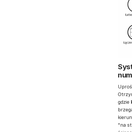
Syst
num
Uproś
Otrzy
gdzie
brzeg
kierun
"na st