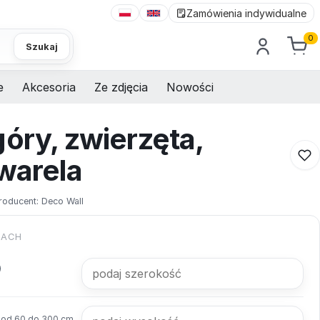
Zamówienia indywidualne
0
Szukaj
e
Akcesoria
Ze zdjęcia
Nowości
góry, zwierzęta,
kwarela
roducent:
Deco Wall
KACH
od 60 do 300 cm