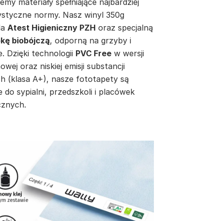
emy materiały spełniające najbardziej
ystyczne normy. Nasz winyl 350g
da
Atest Higieniczny PZH
oraz specjalną
kę biobójczą
, odporną na grzyby i
e. Dzięki technologii
PVC Free
w wersji
inowej oraz niskiej emisji substancji
h (klasa A+), nasze fototapety są
e do sypialni, przedszkoli i placówek
znych.