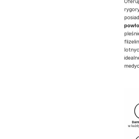
Oferuj
rygor
posia
powło
pleśni
flizel
lotnyc
idealn
medyc