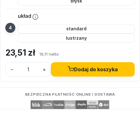
błysk
układ
standard
lustrzany
23,51
zł
19,11 netto
–
+
Dodaj do koszyka
BEZPIECZNA PŁATNOŚĆ ONLINE I DOSTAWA