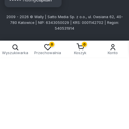
2009 - 2026 © Wally | Satto Media Sp. z o.o., ul. Owsiana 62, 40-
780 Katowice | NIP: 6343050029 | KRS: 0001142702 | Regon:
540531914
0
0
Wyszukiwarka
Przechowalnia
Koszyk
Konto