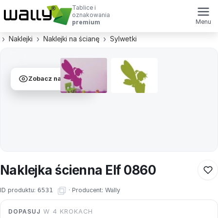
Tablice i
oznakowania
Menu
premium
Naklejki
Naklejki na ścianę
Sylwetki
Zobacz na ścianie
Naklejka ścienna Elf 0860
ID produktu:
6531
·
Producent:
Wally
DOPASUJ
W 4 KROKACH