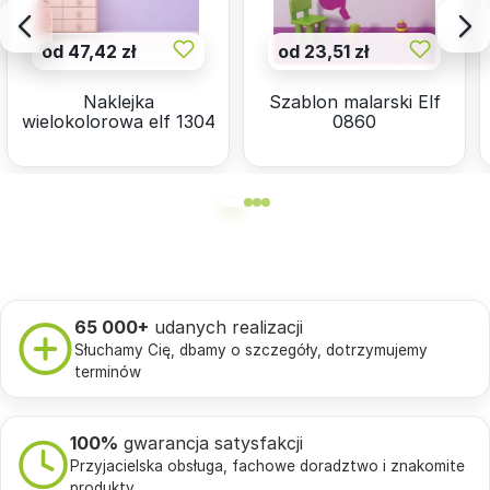
od 47,42 zł
od 23,51 zł
Naklejka
Szablon malarski Elf
wielokolorowa elf 1304
0860
65 000+
udanych realizacji
Słuchamy Cię, dbamy o szczegóły, dotrzymujemy
terminów
100%
gwarancja satysfakcji
Przyjacielska obsługa, fachowe doradztwo i znakomite
produkty