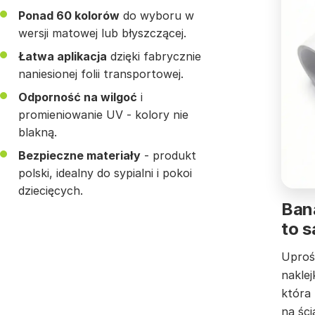
Ponad 60 kolorów
do wyboru w
wersji matowej lub błyszczącej.
Łatwa aplikacja
dzięki fabrycznie
naniesionej folii transportowej.
Odporność na wilgoć
i
promieniowanie UV - kolory nie
blakną.
Bezpieczne materiały
- produkt
polski, idealny do sypialni i pokoi
dziecięcych.
Bana
to 
Uproś
nakle
która
na ści