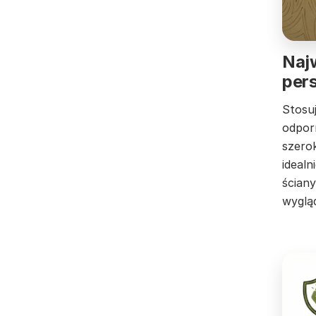
Najw
pers
Stosu
odporn
szero
idealn
ścian
wyglą