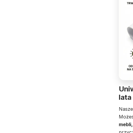
Uniw
lata
Nasze 
Możes
mebli,
przyc