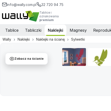
info@wally.com.pl
32 720 94 75
Tablice i
oznakowania
premium
Tablice
Tabliczki
Naklejki
Magnesy
Reproduk
Wally
Naklejki
Naklejki na ścianę
Sylwetki
Zobacz na ścianie