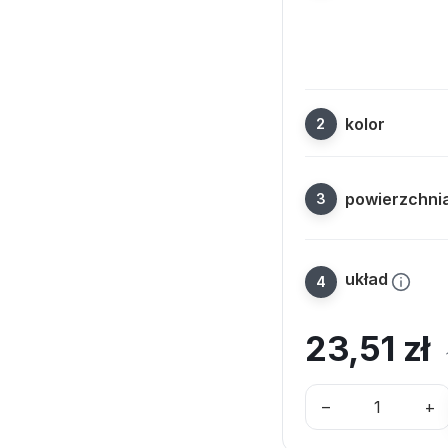
kolor
powierzchni
układ
23,51
zł
–
+