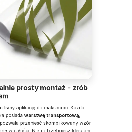
lnie prosty montaż - zrób
sam
ciliśmy aplikację do maksimum. Każda
jka posiada
warstwę transportową
,
 pozwala przenieść skomplikowany wzór
anę w całości. Nie potrzebujesz kleju ani