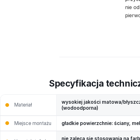
nie od
pierwo
Specyfikacja technic
wysokiej jakości matowa/błyszc
Materiał
(wodoodporna)
Miejsce montażu
gładkie powierzchnie: ściany, me
nie zaleca się stosowania na far