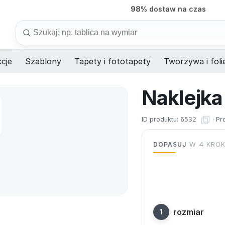
7 dni
produkcja na wymiar
Szukaj
cje
Szablony
Tapety i fototapety
Tworzywa i foli
Naklejka
ID produktu:
6532
·
Pr
DOPASUJ
W 4 KRO
rozmiar