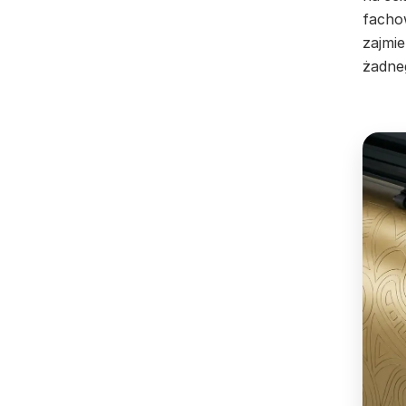
facho
zajmie
żadne