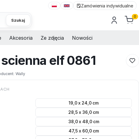
Zamówienia indywidualne
0
Szukaj
e
Akcesoria
Ze zdjęcia
Nowości
 scienna elf 0861
oducent:
Wally
KACH
19,0 x 24,0 cm
28,5 x 36,0 cm
38,0 x 48,0 cm
47,5 x 60,0 cm