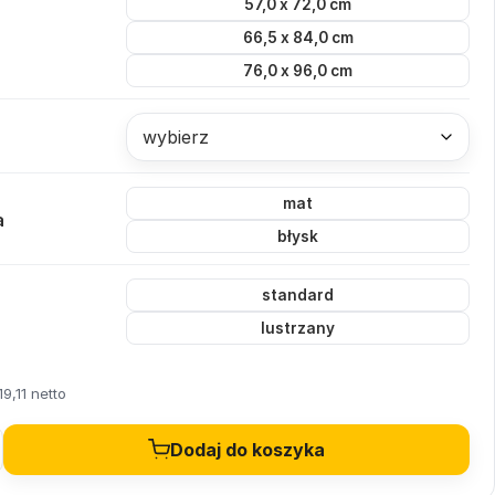
57,0 x 72,0 cm
66,5 x 84,0 cm
76,0 x 96,0 cm
wybierz
mat
a
błysk
standard
lustrzany
19,11 netto
Dodaj do koszyka