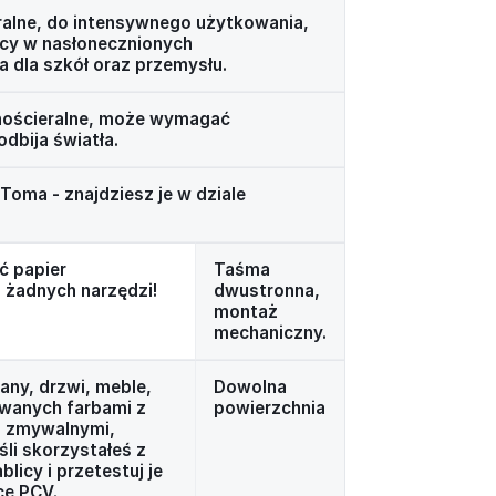
ralne, do intensywnego użytkowania,
acy w nasłonecznionych
dla szkół oraz przemysłu.
hościeralne, może wymagać
odbija światła.
oma - znajdziesz je w dziale
ć papier
Taśma
 żadnych narzędzi!
dwustronna,
montaż
mechaniczny.
any, drzwi, meble,
Dowolna
owanych farbami z
powierzchnia
i zmywalnymi,
li skorzystałeś z
licy i przetestuj je
cę PCV.