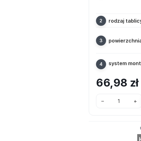
rodzaj tablic
powierzchni
system mon
66,98
zł
–
+