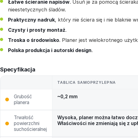
Łatwe ścieranie napisów
. Usuń je za pomocą ścierak
nieestetycznych śladów.
Praktyczny nadruk
, który nie ściera się i nie blaknie
Czysty i prosty montaż
.
Troska o środowisko
. Planer jest wielokrotnego użytk
Polska produkcja i autorski design
.
Specyfikacja
TABLICA SAMOPRZYLEPNA
Grubość
~0,2 mm
planera
Trwałość
Wysoka, planer można łatwo doczy
powierzchni
Właściwości nie zmieniają się z u
suchościeralnej