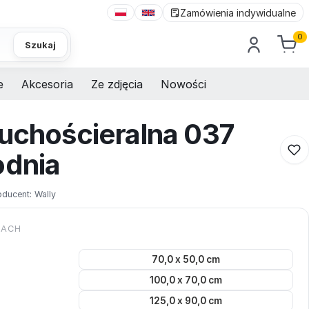
Zamówienia indywidualne
0
Szukaj
e
Akcesoria
Ze zdjęcia
Nowości
suchościeralna 037
odnia
oducent:
Wally
KACH
70,0 x 50,0 cm
100,0 x 70,0 cm
125,0 x 90,0 cm