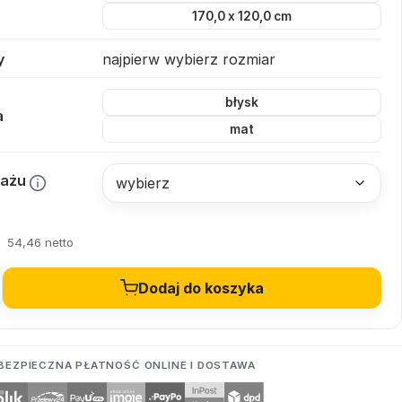
170,0 x 120,0 cm
y
najpierw wybierz rozmiar
błysk
a
mat
tażu
54,46 netto
Dodaj do koszyka
BEZPIECZNA PŁATNOŚĆ ONLINE I DOSTAWA