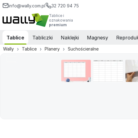
info@wally.com.pl
32 720 94 75
Tablice i
oznakowania
premium
Tablice
Tabliczki
Naklejki
Magnesy
Reproduk
Wally
Tablice
Planery
Suchościeralne