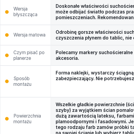
Doskonałe właściwości suchoście
Wersja
może odbijać światło podczas pr
błyszcząca
pomieszczeniach. Rekomendowana 
Odrobinę gorsze właściwości suc
Wersja matowa
czyszczenia płynem do tablic, nie 
Czym pisać po
Polecamy markery suchościeralne T
planerze
akcesoria.
Forma naklejki, wystarczy ściągną
Sposób
zabezpieczający. Nie potrzebujesz
montażu
Wszelkie gładkie powierzchnie (ści
szyby) za wyjątkiem ścian pomal
Powierzchnia
dużą zawartością lateksu, farbam
montażu
plamoodpornymi i fasadowymi. Jeś
tego rodzaju farb zamów próbki tab
na swojej ścianie lub wybierz tabli