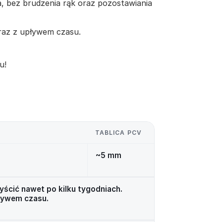
a, bez brudzenia rąk oraz pozostawiania
 wraz z upływem czasu.
u!
TABLICA PCV
~5 mm
ścić nawet po kilku tygodniach.
pływem czasu.