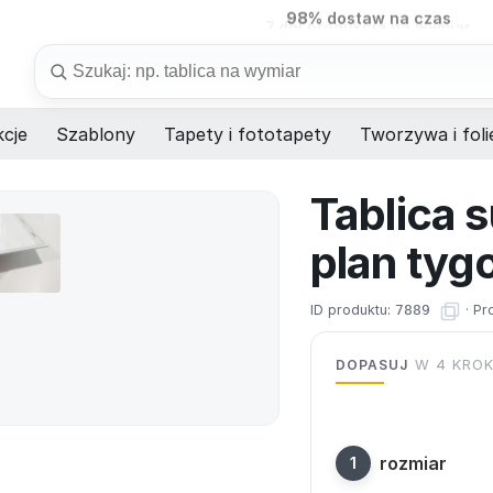
7 dni
produkcja na wymiar
Szukaj
cje
Szablony
Tapety i fototapety
Tworzywa i foli
Tablica 
plan tyg
ID produktu:
7889
·
Pr
DOPASUJ
W 4 KRO
rozmiar