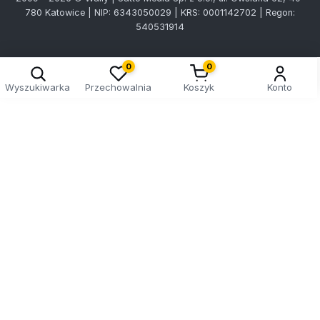
780 Katowice | NIP: 6343050029 | KRS: 0001142702 | Regon:
540531914
0
0
Wyszukiwarka
Przechowalnia
Koszyk
Konto