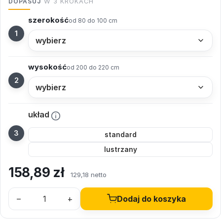
DOPASUJ
W 3 KROKACH
szerokość
od 80 do 100 cm
wysokość
od 200 do 220 cm
układ
standard
lustrzany
158,89
zł
129,18 netto
–
+
Dodaj do koszyka