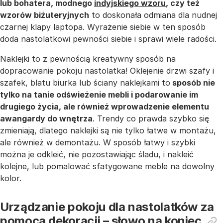
lub bohatera, modnego
indyjskiego wzoru
, czy też
wzorów biżuteryjnych
to doskonała odmiana dla nudnej
czarnej klapy laptopa. Wyrażenie siebie w ten sposób
doda nastolatkowi pewności siebie i sprawi wiele radości.
Naklejki to z pewnością kreatywny sposób na
dopracowanie pokoju nastolatka! Oklejenie drzwi szafy i
szafek, blatu biurka lub ściany naklejkami to
sposób nie
tylko na tanie odświeżenie mebli i podarowanie im
drugiego życia, ale również wprowadzenie elementu
awangardy do wnętrza
. Trendy co prawda szybko się
zmieniają, dlatego naklejki są nie tylko łatwe w montażu,
ale również w demontażu. W sposób łatwy i szybki
można je odkleić, nie pozostawiając śladu, i nakleić
kolejne, lub pomalować sfatygowane meble na dowolny
kolor.
Urządzanie pokoju dla nastolatków za
pomocą dekoracji – słowo na koniec