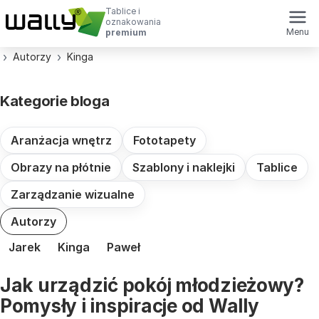
Tablice i
oznakowania
Menu
premium
Autorzy
Kinga
Kategorie bloga
Aranżacja wnętrz
Fototapety
Obrazy na płótnie
Szablony i naklejki
Tablice
Zarządzanie wizualne
Autorzy
Jarek
Kinga
Paweł
Jak urządzić pokój młodzieżowy?
Pomysły i inspiracje od Wally