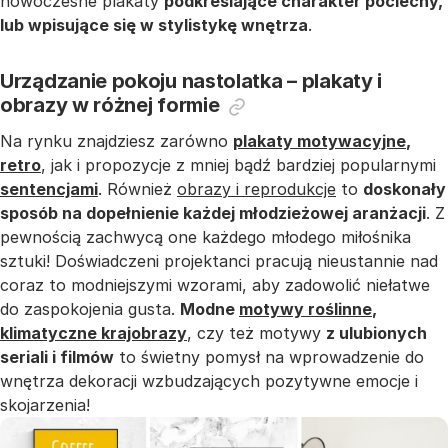
nowoczesne plakaty
podkreślające charakter pociechy,
lub wpisujące się w stylistykę wnętrza
.
Urządzanie pokoju nastolatka – plakaty i
obrazy w różnej formie
Na rynku znajdziesz zarówno
plakaty motywacyjne
,
retro
, jak i propozycje z mniej bądź bardziej popularnymi
sentencjami
. Również
obrazy i reprodukcje
to
doskonały
sposób na dopełnienie każdej młodzieżowej aranżacji
. Z
pewnością zachwycą one każdego młodego miłośnika
sztuki! Doświadczeni projektanci pracują nieustannie nad
coraz to modniejszymi wzorami, aby zadowolić niełatwe
do zaspokojenia gusta.
Modne
motywy roślinne
,
klimatyczne krajobrazy
, czy też motywy
z ulubionych
seriali i filmów
to świetny pomysł na wprowadzenie do
wnętrza dekoracji wzbudzających pozytywne emocje i
skojarzenia!