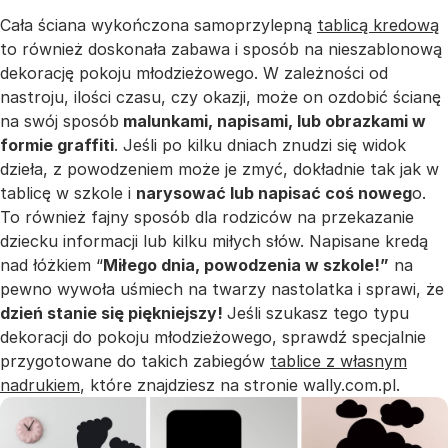
Cała ściana wykończona samoprzylepną
tablicą kredową
to również doskonała zabawa i sposób na nieszablonową
dekorację pokoju młodzieżowego. W zależności od
nastroju, ilości czasu, czy okazji, może on ozdobić ścianę
na swój sposób
malunkami, napisami, lub obrazkami w
formie graffiti
. Jeśli po kilku dniach znudzi się widok
dzieła, z powodzeniem może je zmyć, dokładnie tak jak w
tablicę w szkole i
narysować lub napisać coś noweg
o.
To również fajny sposób dla rodziców na przekazanie
dziecku informacji lub kilku miłych słów. Napisane kredą
nad łóżkiem “
Miłego dnia, powodzenia w szkole!”
na
pewno wywoła uśmiech na twarzy nastolatka i sprawi, że
dzień stanie się piękniejszy!
Jeśli szukasz tego typu
dekoracji do pokoju młodzieżowego, sprawdź specjalnie
przygotowane do takich zabiegów
tablice z własnym
nadrukiem
, które znajdziesz na stronie wally.com.pl.