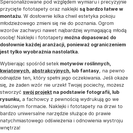
Spersonalizowane pod względem wymiaru i precyzyjnie
przycięte fototapety oraz naklejki
są bardzo łatwe w
montażu
. W dosłownie kilka chwil estetyka pokoju
młodzieżowego zmieni się nie do poznania. Ogrom
wzorów zachwyci nawet najbardziej wymagającą młodą
osobę! Naklejki i fototapety
można dopasować do
dosłownie każdej aranżacji, ponieważ ograniczeniem
jest tylko wyobraźnia nastolatka
.
Wybierając spośród setek
motywów roślinnych,
kwiatowych
,
abstrakcyjnych
, lub fantasy
, na pewno
odnajdzie ten, który spełni jego oczekiwania. Jeśli okaże
się, że żaden wzór nie urzekł Twojej pociechy, możesz
stworzyć
swój projekt
na podstawie fotografii, lub
rysunku,
a fachowcy z pewnością wydrukują go we
właściwym formacie. Naklejki i fototapety na drzwi to
bardzo uniwersalne narzędzie służące do prawie
natychmiastowego odświeżenia i odnowienia wystroju
wnętrza!