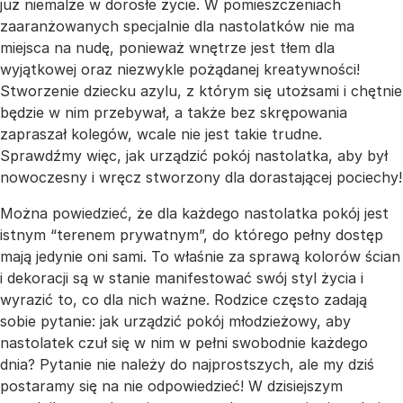
już niemalże w dorosłe życie. W pomieszczeniach
zaaranżowanych specjalnie dla nastolatków nie ma
miejsca na nudę, ponieważ wnętrze jest tłem dla
wyjątkowej oraz niezwykle pożądanej kreatywności!
Stworzenie dziecku azylu, z którym się utożsami i chętnie
będzie w nim przebywał, a także bez skrępowania
zapraszał kolegów, wcale nie jest takie trudne.
Sprawdźmy więc, jak urządzić pokój nastolatka, aby był
nowoczesny i wręcz stworzony dla dorastającej pociechy!
Można powiedzieć, że dla każdego nastolatka pokój jest
istnym “terenem prywatnym”, do którego pełny dostęp
mają jedynie oni sami. To właśnie za sprawą kolorów ścian
i dekoracji są w stanie manifestować swój styl życia i
wyrazić to, co dla nich ważne. Rodzice często zadają
sobie pytanie: jak urządzić pokój młodzieżowy, aby
nastolatek czuł się w nim w pełni swobodnie każdego
dnia? Pytanie nie należy do najprostszych, ale my dziś
postaramy się na nie odpowiedzieć! W dzisiejszym