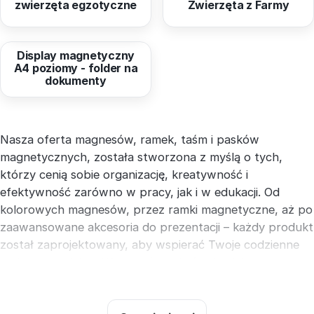
zwierzęta egzotyczne
Zwierzęta z Farmy
od
139,00 zł
Display magnetyczny
A4 poziomy - folder na
dokumenty
Nasza oferta magnesów, ramek, taśm i pasków
magnetycznych, została stworzona z myślą o tych,
którzy cenią sobie organizację, kreatywność i
efektywność zarówno w pracy, jak i w edukacji. Od
kolorowych magnesów, przez ramki magnetyczne, aż po
zaawansowane akcesoria do prezentacji – każdy produkt
został zaprojektowany, aby wspierać Twoje codzienne
zadania i projekty. Wzbogać swoje środowisko
edukacyjne i profesjonalne o wysokiej jakości akcesoria,
które nie tylko ułatwią organizację, ale również