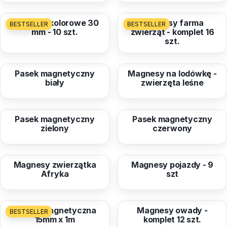
Magnesy kolorowe 30
Magnesy farma
BESTSELLER
BESTSELLER
mm - 10 szt.
zwierząt - komplet 16
szt.
od
9,98 zł
od
22,25 zł
Pasek magnetyczny
Magnesy na lodówkę -
biały
zwierzęta leśne
od
9,98 zł
od
9,98 zł
Pasek magnetyczny
Pasek magnetyczny
zielony
czerwony
od
22,25 zł
od
22,25 zł
Magnesy zwierzątka
Magnesy pojazdy - 9
Afryka
szt
od
20,52 zł
od
22,25 zł
Taśma magnetyczna
Magnesy owady -
BESTSELLER
15mm x 1m
komplet 12 szt.