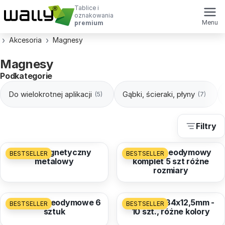
Tablice i
oznakowania
Menu
premium
Akcesoria
Magnesy
Magnesy
Podkategorie
Do wielokrotnej aplikacji
Gąbki, ścieraki, płyny
(5)
(7)
Filtry
od
8,26 zł
od
25,26 zł
Klips magnetyczny
Magnes neodymowy
BESTSELLER
BESTSELLER
metalowy
komplet 5 szt różne
rozmiary
od
15,30 zł
od
42,00 zł
Magnesy neodymowe 6
Magnesy 34x12,5mm -
BESTSELLER
BESTSELLER
sztuk
10 szt., różne kolory
od
29,94 zł
od
22,25 zł