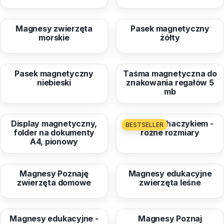
od
22,25 zł
od
9,98 zł
Magnesy zwierzęta
Pasek magnetyczny
morskie
żółty
od
9,98 zł
od
120,99 zł
Pasek magnetyczny
Taśma magnetyczna do
niebieski
znakowania regałów 5
mb
od
139,00 zł
od
16,00 zł
Display magnetyczny,
Magnes z haczykiem -
BESTSELLER
folder na dokumenty
różne rozmiary
A4, pionowy
od
26,39 zł
od
26,39 zł
Magnesy Poznaję
Magnesy edukacyjne
zwierzęta domowe
zwierzęta leśne
od
26,39 zł
od
26,39 zł
Magnesy edukacyjne -
Magnesy Poznaj