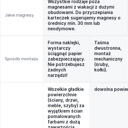
Wszystkie rodzaje poza
magnesami z wakacji z dużymi
obudowami. Do przyczepiania
Jakie magnesy
karteczek sugerujemy magnesy o
średnicy min. 30 mm lub
neodymowe.
Forma naklejki,
Taśma
wystarczy
dwustronna,
ściągnąć papier
montaż
Sposób montażu
zabezpieczający.
mechaniczny
Nie potrzebujesz
(śruby,
żadnych
kołki).
narzędzi!
Wszelkie gładkie
dowolna powie
powierzchnie
(ściany, drzwi,
meble, szyby) za
wyjątkiem ścian
pomalowanych
farbami z dużą
zawartością