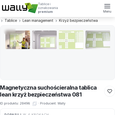
Tablice i
oznakowania
Menu
premium
Tablice
Lean management
Krzyż bezpieczeństwa
Magnetyczna suchościeralna tablica
lean krzyż bezpieczeństwa 081
ID produktu:
20496
·
Producent:
Wally
DOPASUJ
W 4 KROKACH