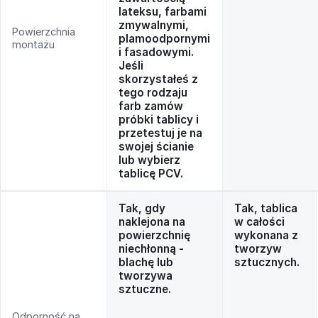
lateksu, farbami
zmywalnymi,
Powierzchnia
plamoodpornymi
montażu
i fasadowymi.
Jeśli
skorzystałeś z
tego rodzaju
farb zamów
próbki tablicy i
przetestuj je na
swojej ścianie
lub wybierz
tablicę PCV.
Tak, gdy
Tak, tablica
naklejona na
w całości
powierzchnię
wykonana z
niechłonną -
tworzyw
blachę lub
sztucznych.
tworzywa
sztuczne.
Odporność na