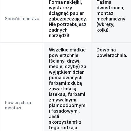
Forma naklejki,
Taśma
wystarczy
dwustronna,
ściągnąć papier
montaż
Sposób montażu
zabezpieczający.
mechaniczny
Nie potrzebujesz
(wkręty,
żadnych
kołki).
narzędzi!
Wszelkie gładkie
Dowolna
powierzchnie
powierzchnia.
(ściany, drzwi,
meble, szyby) za
wyjątkiem ścian
pomalowanych
farbami z dużą
zawartością
lateksu, farbami
zmywalnymi,
Powierzchnia
plamoodpornymi
montażu
i fasadowymi.
Jeśli
skorzystałeś z
tego rodzaju