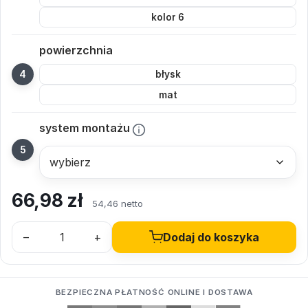
kolor 6
powierzchnia
błysk
mat
system montażu
66,98
zł
54,46 netto
–
+
Dodaj do koszyka
BEZPIECZNA PŁATNOŚĆ ONLINE I DOSTAWA