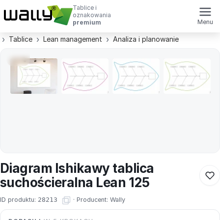
Tablice i
oznakowania
Menu
premium
Tablice
Lean management
Analiza i planowanie
Diagram Ishikawy tablica
suchościeralna Lean 125
ID produktu:
28213
·
Producent:
Wally