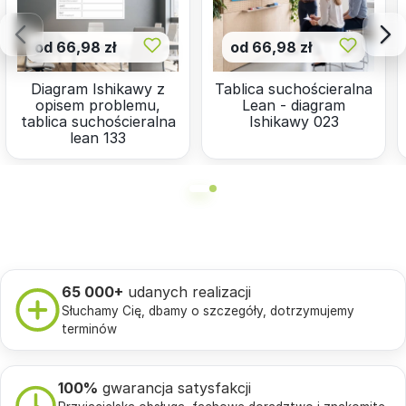
od 66,98 zł
od 66,98 zł
Diagram Ishikawy z
Tablica suchościeralna
opisem problemu,
Lean - diagram
tablica suchościeralna
Ishikawy 023
lean 133
65 000+
udanych realizacji
Słuchamy Cię, dbamy o szczegóły, dotrzymujemy
terminów
100%
gwarancja satysfakcji