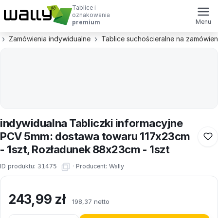
Tablice i
oznakowania
Menu
premium
Zamówienia indywidualne
Tablice suchościeralne na zamówien
indywidualna Tabliczki informacyjne
PCV 5mm: dostawa towaru 117x23cm
- 1szt, Rozładunek 88x23cm - 1szt
ID produktu:
31475
·
Producent:
Wally
243,99
zł
198,37 netto