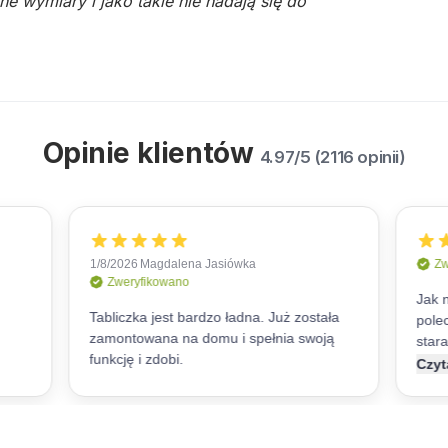
e wymiary i jako takie nie nadają się do
Opinie klientów
4.97/5 (2116 opinii)