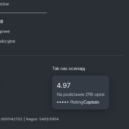
entów
2B
ugowe
dukcyjne
Tak nas oceniają
4.97
Na podstawie 2116 opinii
S: 0001142702 | Regon: 540531914