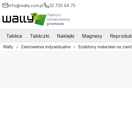
info@wally.com.pl
32 720 94 75
Tablice i
oznakowania
premium
Tablice
Tabliczki
Naklejki
Magnesy
Reproduk
Wally
Zamówienia indywidualne
Szablony malarskie na zam