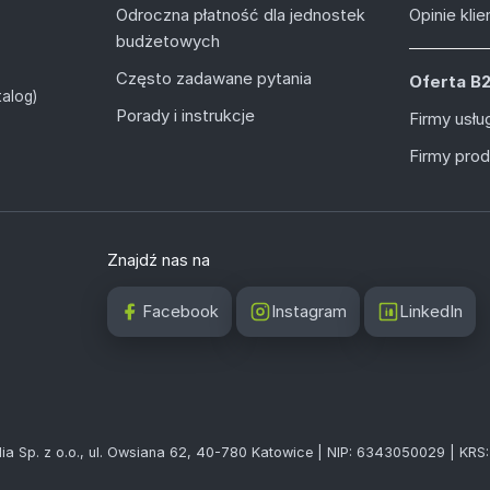
Odroczna płatność dla jednostek
Opinie kli
budżetowych
Często zadawane pytania
Oferta B
alog)
Porady i instrukcje
Firmy usł
Firmy pro
Znajdź nas na
Facebook
Instagram
LinkedIn
ia Sp. z o.o., ul. Owsiana 62, 40-780 Katowice | NIP: 6343050029 | KR