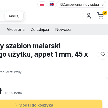
Zamówienia indywidualne
0
Szukaj
e
Akcesoria
Ze zdjęcia
Nowości
y szablon malarski
go użytku, appet 1 mm, 45 x
roducent:
Wally
ł
81,99 netto
Dodaj do koszyka