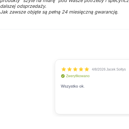
produkty "szyte na miarę" pod Wasze potrzeby i specyficzn
dalszej odsprzedaży.
Jak zawsze objęte są pełną 24 miesięczną gwarancję.