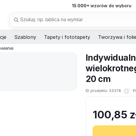
15 000+
wzorów do wyboru
98%
dostaw na czas
Szukaj
cje
Szablony
Tapety i fototapety
Tworzywa i foli
ówienie
Indywidualn
wielokrotne
20 cm
ID produktu:
33376
·
P
100,85
z