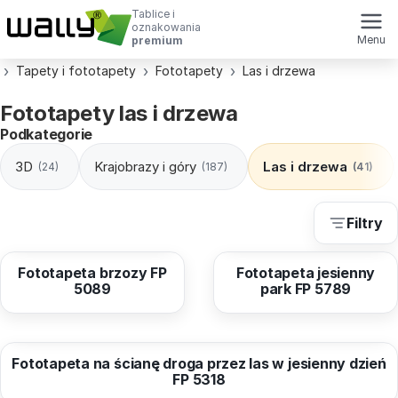
Tablice i
oznakowania
Menu
premium
Tapety i fototapety
Fototapety
Las i drzewa
Fototapety las i drzewa
Podkategorie
3D
Krajobrazy i góry
Las i drzewa
(24)
(187)
(41)
Filtry
od
40,96 zł
od
40,96 zł
Fototapeta brzozy FP
Fototapeta jesienny
5089
park FP 5789
od
40,96 zł
Fototapeta na ścianę droga przez las w jesienny dzień
FP 5318