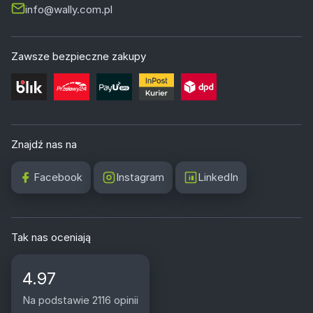
info@wally.com.pl
jasny, otwarty las, który wspaniale i optycznie powiększy
całe wnętrze.
Zawsze bezpieczne zakupy
Na jakim podłożu najlepiej zamówić fototapetę
leśną?
Wybór podłoża zależy od przeznaczenia pokoju. Do
sypialni oraz salonu idealna będzie
Flizelina Artist
(180g)
, która oferuje matowe wykończenie i nie zawiera
Znajdź nas na
PVC. Do przedpokoju polecamy
Winyl Piasek (290g)
,
ponieważ jego unikalna faktura świetnie maskuje drobne
Facebook
Instagram
LinkedIn
nierówności ściany. W kuchni oraz łazience najlepiej
sprawdzi się zmywalny
Winyl Deco Lux (350g)
posiadający oficjalny atest PZH. We wszystkich
Tak nas oceniają
wariantach montaż jest bardzo prosty, ponieważ klej
nakłada się bezpośrednio na ścianę, a nie na tapetę.
4.97
Na podstawie 2116 opinii