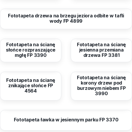
od
40,96 zł
Fototapeta drzewa na brzegu jeziora odbite w tafli
wody FP 4899
od
40,96 zł
od
40,96 zł
Fototapeta na ścianę
Fototapeta na ścianę
słońce rozpraszające
jesienna przemiana
mgłę FP 3390
drzewa FP 3381
od
40,96 zł
od
40,96 zł
Fototapeta na ścianę
Fototapeta na ścianę
korony drzew pod
znikające słońce FP
burzowym niebem FP
4564
3990
od
40,96 zł
Fototapeta ławka w jesiennym parku FP 3370