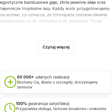
egzotyczne bambusowe gaje, złote jesienne aleje oraz
tajemnicze tropikalne lasy. Każdy wzór przygotowujemy
na wymiar, co oznacza, że fototapeta zostanie idealnie
dopasowana co do centymetra do wymiarów Twojej
ściany. Wystarczy podać szerokość i wysokość
powierzchni, a my zrealizujemy druk i wyślemy gotowy
produkt kurierem w czasie od 3 do 5 dni.
Czytaj więcej
Warto wiedzieć, że fototapety leśne z wyraźnym
pionowym układem drzew potrafią optycznie
podwyższyć sufit. Jasne i naturalnie rozświetlone lasy
brzozowe lub bukowe doskonale powiększą mniejsze
pomieszczenia, z kolei ciemniejsze, gęste bory pozwolą
65 000+
udanych realizacji
stworzyć niezwykle przytulny i kameralny klimat w
Słuchamy Cię, dbamy o szczegóły, dotrzymujemy
dużym salonie. Do aranżacji sypialni oraz pokoju
terminów
dziennego szczególnie polecamy podłoże
Flizelina Artist
(180g)
, które wyróżnia się w pełni matowym
100%
gwarancja satysfakcji
wykończeniem i nie odbija światła.
Przyjacielska obsługa, fachowe doradztwo i znakomite