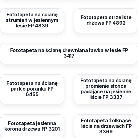
od
40,96 zł
od
40,96 zł
Fototapeta na ścianę
Fototapeta strzeliste
strumień w jesiennym
drzewa FP 4892
lesie FP 4839
od
40,96 zł
Fototapeta na ścianę drewniana ławka w lesie FP
3417
od
40,96 zł
od
40,96 zł
Fototapeta na ścianę
Fototapeta na ścianę
promienie słońca
park o poranku FP
padające na jesienne
6455
liście FP 3337
od
40,96 zł
od
40,96 zł
Fototapeta żółknące
Fototapeta jesienna
liście na drzewach FP
korona drzewa FP 3201
3369