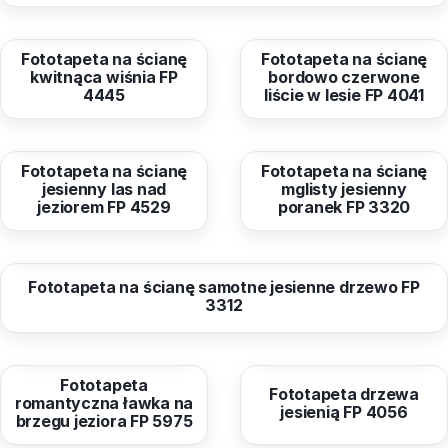
od
40,96 zł
od
40,96 zł
Fototapeta na ścianę
Fototapeta na ścianę
kwitnąca wiśnia FP
bordowo czerwone
4445
liście w lesie FP 4041
od
40,96 zł
od
40,96 zł
Fototapeta na ścianę
Fototapeta na ścianę
jesienny las nad
mglisty jesienny
jeziorem FP 4529
poranek FP 3320
od
40,96 zł
Fototapeta na ścianę samotne jesienne drzewo FP
3312
od
40,96 zł
od
40,96 zł
Fototapeta
Fototapeta drzewa
romantyczna ławka na
jesienią FP 4056
brzegu jeziora FP 5975