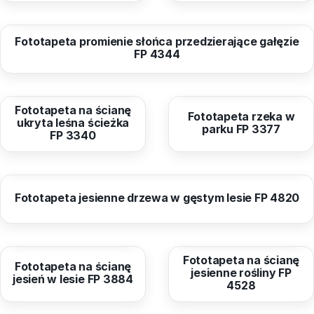
od
40,96 zł
Fototapeta promienie słońca przedzierające gałęzie
FP 4344
od
40,96 zł
od
40,96 zł
Fototapeta na ścianę
Fototapeta rzeka w
ukryta leśna ścieżka
parku FP 3377
FP 3340
od
40,96 zł
Fototapeta jesienne drzewa w gęstym lesie FP 4820
od
40,96 zł
od
40,96 zł
Fototapeta na ścianę
Fototapeta na ścianę
jesienne rośliny FP
jesień w lesie FP 3884
4528
od
40,96 zł
od
40,96 zł